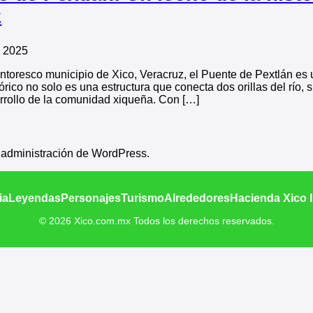
z
e 2025
intoresco municipio de Xico, Veracruz, el Puente de Pextlán es
órico no solo es una estructura que conecta dos orillas del río, s
arrollo de la comunidad xiqueña. Con […]
e administración de WordPress.
ia
Leyendas
Personajes
Turismo
Alrededores
Hacienda Xico 
© 2026 Xico.com.mx Todos los derechos reservados.