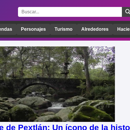
endas
Personajes
Turismo
Alrededores
Hacie
e de Pextlán: Un ícono de la histo