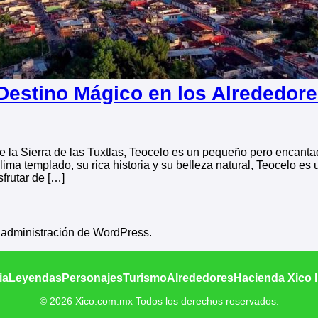
Destino Mágico en los Alrededore
e la Sierra de las Tuxtlas, Teocelo es un pequeño pero encant
lima templado, su rica historia y su belleza natural, Teocelo e
sfrutar de […]
e administración de WordPress.
ia
Leyendas
Personajes
Turismo
Alrededores
Hacienda Xico 
© 2026 Xico.com.mx Todos los derechos reservados.