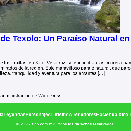
e Texolo: Un Paraíso Natural en
de los Tuxtlas, en Xico, Veracruz, se encuentran las impresion
admirados de la región. Este maravilloso paraje natural, que par
leza, tranquilidad y aventura para los amantes […]
e administración de WordPress.
ia
Leyendas
Personajes
Turismo
Alrededores
Hacienda Xico 
© 2026 Xico.com.mx Todos los derechos reservados.