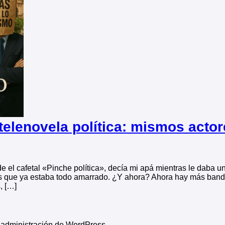
 telenovela política: mismos acto
 el cafetal «Pinche política», decía mi apá mientras le daba un
os que ya estaba todo amarrado. ¿Y ahora? Ahora hay más ban
, […]
e administración de WordPress.