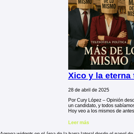
Xico y la eterna
28 de abril de 2025
Por Cury López – Opinión desde
un candidato, y todos sabíam
Hoy veo a los mismos de antes
Leer más
Agrega widgets en el área de la barra lateral desde el panel d