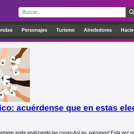
endas
Personajes
Turismo
Alrededores
Hacie
ico: acuérdense que en estas el
siempre anda analizando las cosas¡Así es, paisanos! Esta vez