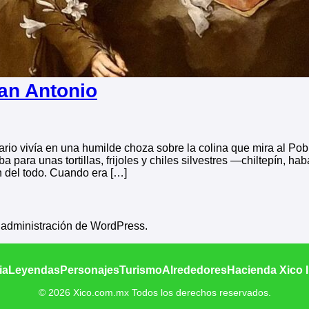
San Antonio
lario vivía en una humilde choza sobre la colina que mira al P
 para unas tortillas, frijoles y chiles silvestres —chiltepín, 
 del todo. Cuando era […]
e administración de WordPress.
ia
Leyendas
Personajes
Turismo
Alrededores
Hacienda Xico 
© 2026 Xico.com.mx Todos los derechos reservados.