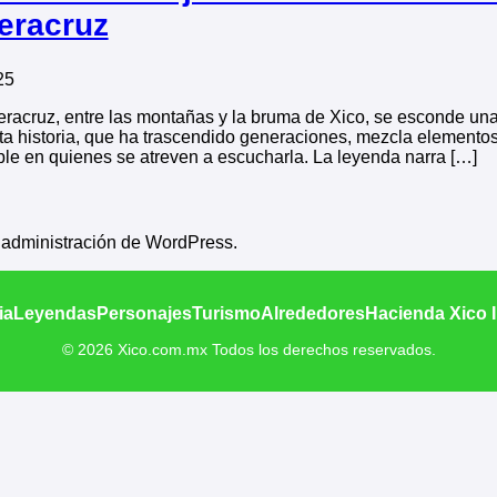
Veracruz
25
eracruz, entre las montañas y la bruma de Xico, se esconde una
a historia, que ha trascendido generaciones, mezcla elementos 
ble en quienes se atreven a escucharla. La leyenda narra […]
e administración de WordPress.
ia
Leyendas
Personajes
Turismo
Alrededores
Hacienda Xico 
© 2026 Xico.com.mx Todos los derechos reservados.