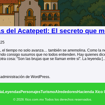
s del Acatepetl: El secreto que 
025
, el tiempo no solo avanza… también se arremolina. Como la ne
do consigo susurros que no todos entienden. Hay quienes dicen
tra cosa: “Son las brujas que se llaman entre sí”. La leyenda [
e administración de WordPress.
ia
Leyendas
Personajes
Turismo
Alrededores
Hacienda Xico 
© 2026 Xico.com.mx Todos los derechos reservados.