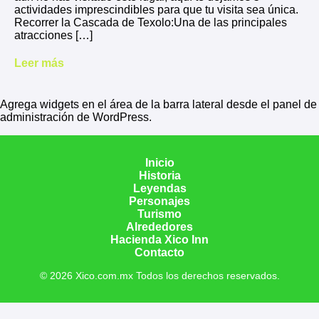
actividades imprescindibles para que tu visita sea única.
Recorrer la Cascada de Texolo:Una de las principales
atracciones […]
Leer más
Agrega widgets en el área de la barra lateral desde el panel de
administración de WordPress.
Inicio
Historia
Leyendas
Personajes
Turismo
Alrededores
Hacienda Xico Inn
Contacto
© 2026 Xico.com.mx Todos los derechos reservados.